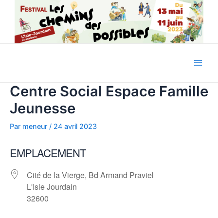
Aller
au
contenu
Main
Centre Social Espace Famille
Men
Jeunesse
Par
meneur
/
24 avril 2023
EMPLACEMENT
Cité de la Vierge, Bd Armand Praviel
L'Isle Jourdain
32600