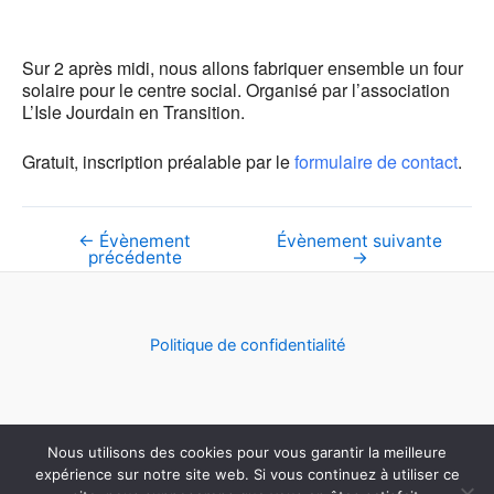
Sur 2 après midi, nous allons fabriquer ensemble un four
solaire pour le centre social. Organisé par l’association
L’Isle Jourdain en Transition.
Gratuit, inscription préalable par le
formulaire de contact
.
←
Évènement
Évènement suivante
Navigation
précédente
→
de
l’article
Politique de confidentialité
Nous utilisons des cookies pour vous garantir la meilleure
Copyright © 2023 Les Chemins des Possibles | Powered by
expérience sur notre site web. Si vous continuez à utiliser ce
Thème WordPress Astra