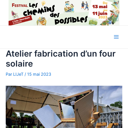
Aller
au
contenu
Main
Atelier fabrication d’un four
Men
solaire
Par
LIJeT
/
15 mai 2023